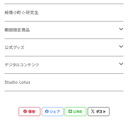
鶴田ちなみ
純情小町☆研究生
蜂須賀ゆず
期間限定商品
桜井杏菜
週替わりチェキ
公式グッズ
デコレーションあり
塙瑠香
オンラインチェキ
CD
デジタルコンテンツ
書き込みあり
書き込みあり
吉川佳那
個別チェキ（サイン入り）
DVD
動画
Studio Lotus
書き込みなし
書き込みなし
ライブ映像
全員チェキ（ハーレムチェキ）
アクリルキーホルダー
写真
保存
シェア
LINE
ポスト
ドキュメンタリー映像
ペアチェキ
Tシャツ
CD