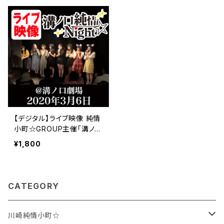
【デジタル】ライブ映像 純情
小町☆GROUP主催「溝ノ口
純情Night☆」3月6日開催
¥1,800
CATEGORY
川崎純情小町☆