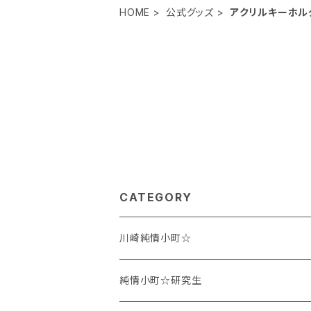
HOME
公式グッズ
アクリルキーホル
CATEGORY
川崎純情小町☆
鶴田ちなみ
純情小町☆研究生