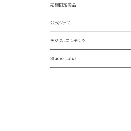
蜂須賀ゆず
期間限定商品
桜井杏菜
週替わりチェキ
公式グッズ
デコレーションあり
塙瑠香
オンラインチェキ
CD
デジタルコンテンツ
書き込みあり
書き込みあり
吉川佳那
個別チェキ（サイン入り）
DVD
動画
Studio Lotus
書き込みなし
書き込みなし
ライブ映像
全員チェキ（ハーレムチェキ）
アクリルキーホルダー
写真
ドキュメンタリー映像
ペアチェキ
Tシャツ
CD
シチュエーション動画
タオル
ドラマCD
副音声映像
缶バッジ