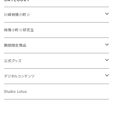
川崎純情小町☆
鶴田ちなみ
純情小町☆研究生
蜂須賀ゆず
期間限定商品
桜井杏菜
週替わりチェキ
公式グッズ
デコレーションあり
塙瑠香
オンラインチェキ
CD
デジタルコンテンツ
書き込みあり
書き込みあり
吉川佳那
個別チェキ（サイン入り）
DVD
動画
Studio Lotus
書き込みなし
書き込みなし
ライブ映像
全員チェキ（ハーレムチェキ）
アクリルキーホルダー
写真