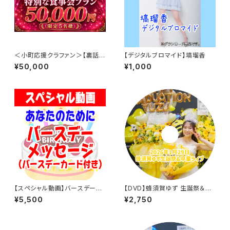
＜小町応援クラファン＞【裏話も
【デジタルブロマイド】塙瑠香
解禁!?】社長と語らう特別な食
¥50,000
¥1,000
事会プラン（限定5名様）
【スペシャル動画】バースデーメ
【DVD】蜂須賀ゆず 生誕祭＆卒
ッセージ
業ライブ
¥5,500
¥2,750