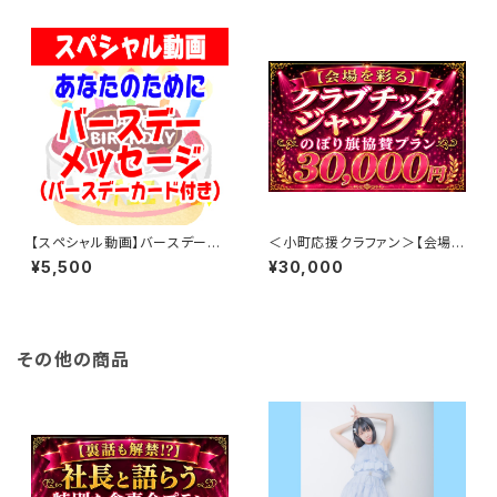
【スペシャル動画】バースデーメ
＜小町応援クラファン＞【会場を
ッセージ
彩る】クラブチッタジャック！のぼ
¥5,500
¥30,000
り旗協賛プラン
その他の商品