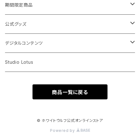
蜂須賀ゆず
期間限定商品
桜井杏菜
週替わりチェキ
公式グッズ
デコレーションあり
塙瑠香
オンラインチェキ
CD
デジタルコンテンツ
書き込みあり
書き込みあり
吉川佳那
個別チェキ（サイン入り）
DVD
動画
Studio Lotus
書き込みなし
書き込みなし
ライブ映像
全員チェキ（ハーレムチェキ）
アクリルキーホルダー
写真
商品一覧に戻る
ドキュメンタリー映像
ペアチェキ
Tシャツ
CD
シチュエーション動画
タオル
ドラマCD
© ホワイトウルフ公式オンラインストア
Powered by
副音声映像
缶バッジ