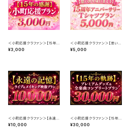
＜小町応援クラファン＞【15年
＜小町応援クラファン＞【思い出
の感謝】小町応援プラン
を身にまとう】15周年アニバーサ
¥3,000
¥5,000
リーTシャツプラン
＜小町応援クラファン＞【永遠の
＜小町応援クラファン＞【15年
記憶】ライブ＆メイキング映像プ
の軌跡】プレミアムグッズ＆全楽
¥10,000
¥30,000
ラン
曲コンプリートプラン