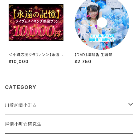
＜小町応援クラファン＞【永遠の
【DVD】塙瑠香 生誕祭
記憶】ライブ＆メイキング映像プ
¥10,000
¥2,750
ラン
CATEGORY
川崎純情小町☆
鶴田ちなみ
純情小町☆研究生